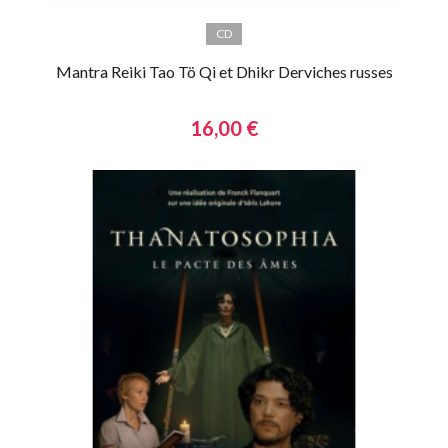
CD
Mantra Reiki Tao Tö Qi et Dhikr Derviches russes
16,00 €