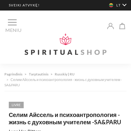
SVEIKI ATVYKĘ!
LT
MENIU
Pagrindinis
>
Tarptautinis
>
Russkiy | RU
>
Селим Айссель и психоантропология - жизнь с духовным учителем -
SA&PARU
LIVRE
Селим Айссель и психоантропология -
жизнь с духовным учителем -SA&PARU