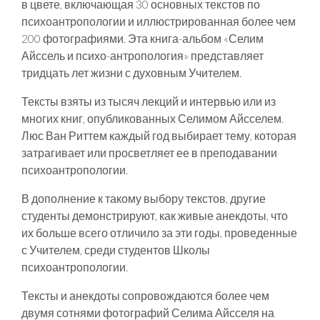
в цвете, включающая 30 основных текстов по
психоантропологии и иллюстрированная более чем
200 фотографиями. Эта книга-альбом «Селим
Айссель и психо-антропология» представляет
тридцать лет жизни с духовным Учителем.
Тексты взяты из тысяч лекций и интервью или из
многих книг, опубликованных Селимом Айсселем.
Люс Ван Риттем каждый год выбирает тему, которая
затрагивает или просветляет ее в преподавании
психоантропологии.
В дополнение к такому выбору текстов, другие
студенты демонстрируют, как живые анекдоты, что
их больше всего отличило за эти годы, проведенные
с Учителем, среди студентов Школы
психоантропологии.
Тексты и анекдоты сопровождаются более чем
двумя сотнями фотографий Селима Айсселя на