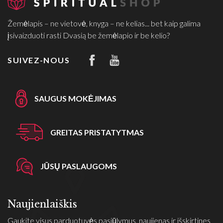
Žemėlapis – ne vietovė, knyga – ne kelias... bet kaip galima
įsivaizduoti rasti Dvasią be žemėlapio ir be kelio?
SUIVEZ-NOUS
SAUGUS MOKĖJIMAS
GREITAS PRISTATYTMAS
JŪSŲ PASLAUGOMS
Naujienlaiškis
Gaukite visus parduotuvės pasiūlymus, naujienas ir išskirtines