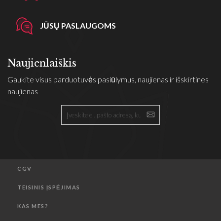
JŪSŲ PASLAUGOMS
Naujienlaiškis
Gaukite visus parduotuvės pasiūlymus, naujienas ir išskirtines
naujienas
CGV
TEISINIS ĮSPĖJIMAS
KAS MES?