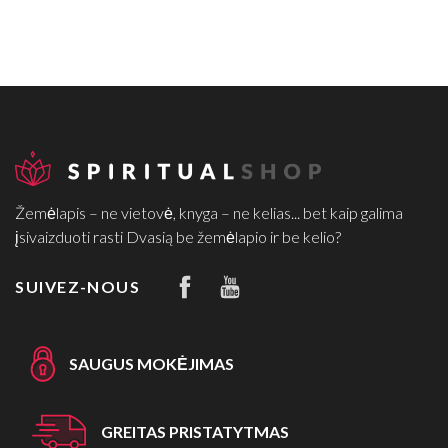
Žemėlapis – ne vietovė, knyga – ne kelias... bet kaip galima
įsivaizduoti rasti Dvasią be žemėlapio ir be kelio?
SUIVEZ-NOUS
SAUGUS MOKĖJIMAS
GREITAS PRISTATYTMAS