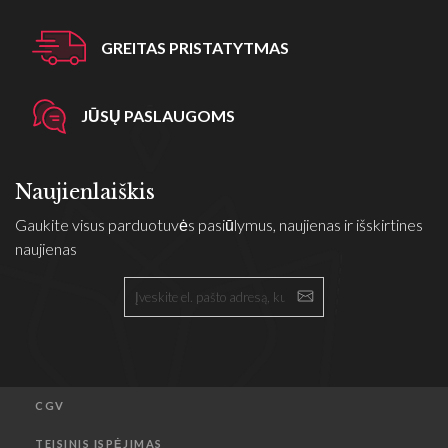
GREITAS PRISTATYTMAS
JŪSŲ PASLAUGOMS
Naujienlaiškis
Gaukite visus parduotuvės pasiūlymus, naujienas ir išskirtines
naujienas
CGV
TEISINIS ĮSPĖJIMAS