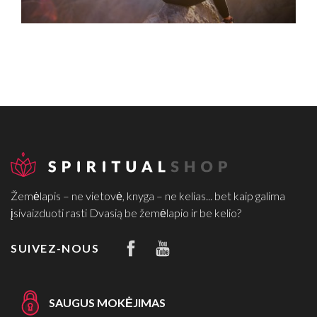
Žemėlapis – ne vietovė, knyga – ne kelias... bet kaip galima
įsivaizduoti rasti Dvasią be žemėlapio ir be kelio?
SUIVEZ-NOUS
SAUGUS MOKĖJIMAS