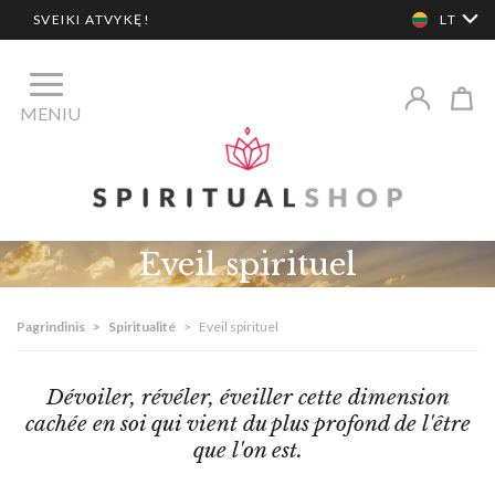
SVEIKI ATVYKĘ!
LT
MENIU
Eveil spirituel
Pagrindinis
>
Spiritualité
>
Eveil spirituel
Dévoiler, révéler, éveiller cette dimension
cachée en soi qui vient du plus profond de l'être
que l'on est.