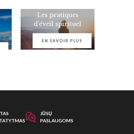
Les pratiques
d'éveil spirituel
EN SAVOIR PLUS
ITAS
JŪSŲ
STATYTMAS
PASLAUGOMS