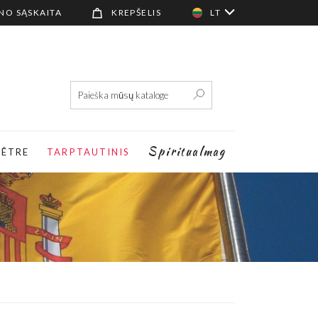
NO SĄSKAITA
KREPŠELIS
LT
Spiritualmag
-ÊTRE
TARPTAUTINIS