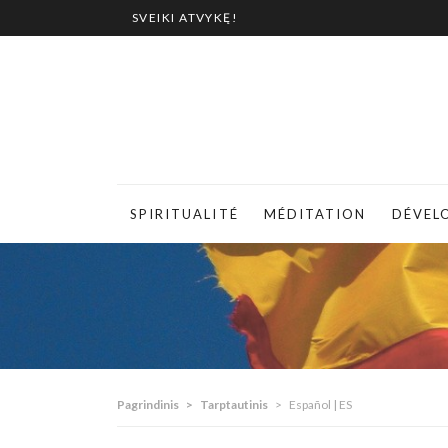
SVEIKI ATVYKĘ!
SPIRITUALITÉ
MÉDITATION
DÉVEL
Pagrindinis
>
Tarptautinis
>
Español | ES