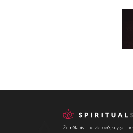
Žemėlapis – ne vietovė, knyga – ne k