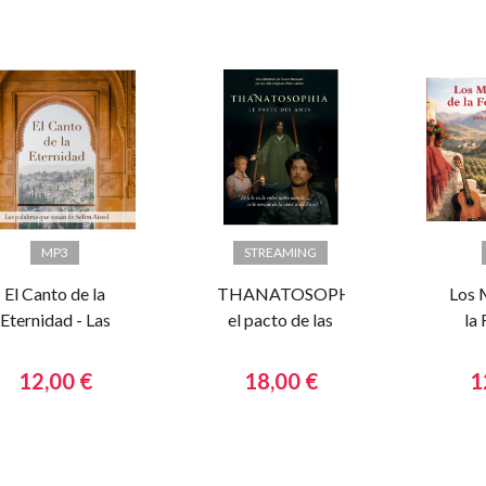
MP3
STREAMING
El Canto de la
THANATOSOPHIA:
Los 
Eternidad - Las
el pacto de las
la 
palabras que
almas
sanan de Selim
12,00 €
18,00 €
1
Aïssel