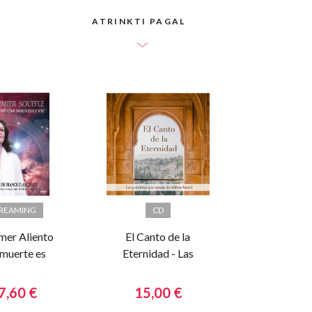
ATRINKTI PAGAL
TREAMING
CD
imer Aliento
El Canto de la
 muerte es
Eternidad - Las
nueva vida
palabras que
sanan de Selim
7,60 €
15,00 €
Aïssel