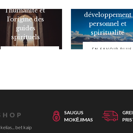
L'évolution de
Différence entre
l’humanité et
développement
l’origine des
personnel et
guides
spiritualité
spirituels
EN SAVOIR PLUS
EN SAVOIR PLUS
SAUGUS
GRE
MOKĖJIMAS
PRI
elias... bet kaip