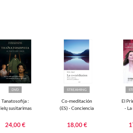
DVD
STREAMING
S
Tanatosofija :
Co-meditación
El Pr
sielų susitarimas
(ES) - Conciencia
- La
relacional
una 
completa en la
24,00 €
18,00 €
1
vida diaria.