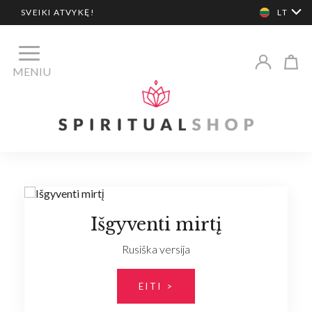
SVEIKI ATVYKĘ!
LT
MENIU