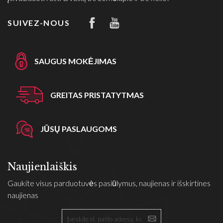
SUIVEZ-NOUS
SAUGUS MOKĖJIMAS
GREITAS PRISTATYTMAS
JŪSŲ PASLAUGOMS
Naujienlaiškis
Gaukite visus parduotuvės pasiūlymus, naujienas ir išskirtines
naujienas