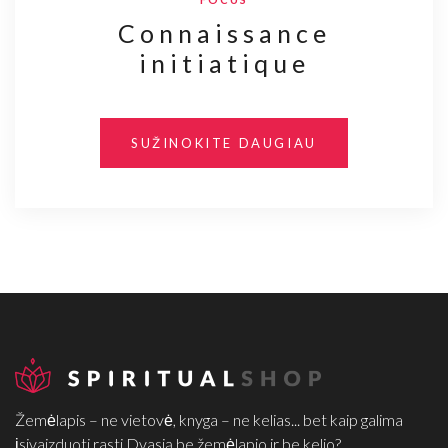
Connaissance
initiatique
SUŽINOKITE DAUGIAU
Žemėlapis – ne vietovė, knyga – ne kelias... bet kaip galima
įsivaizduoti rasti Dvasią be žemėlapio ir be kelio?