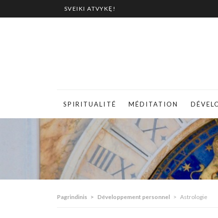
SVEIKI ATVYKĘ!
SPIRITUALITÉ
MÉDITATION
DÉVEL
Pagrindinis
>
Développement personnel
>
Astrologie