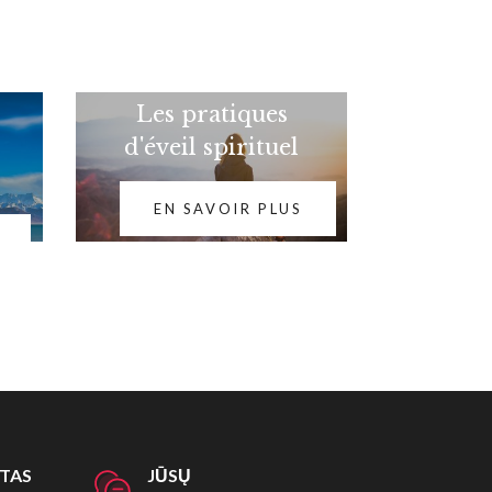
Les pratiques
d'éveil spirituel
EN SAVOIR PLUS
ITAS
JŪSŲ