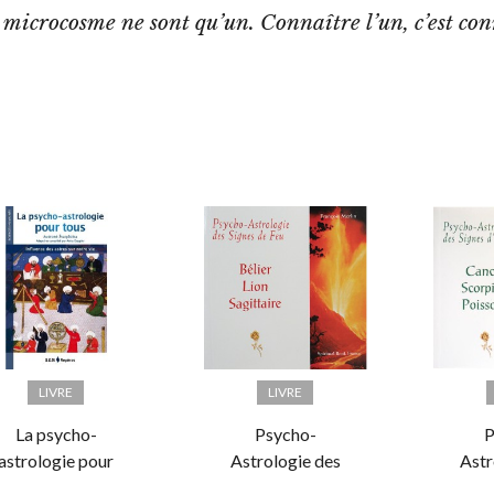
icrocosme ne sont qu’un. Connaître l’un, c’est conn
LIVRE
LIVRE
La psycho-
Psycho-
P
astrologie pour
Astrologie des
Astr
tous. Influence
Signes de Feu
Sig