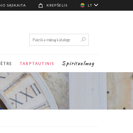
NO SĄSKAITA
KREPŠELIS
LT
Spiritualmag
-ÊTRE
TARPTAUTINIS