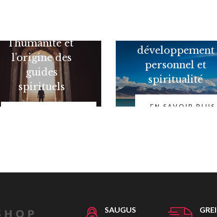
L'évolution de
Différence entre
l’humanité et
développement
l’origine des
personnel et
guides
spiritualité
spirituels
EN SAVOIR PLUS
EN SAVOIR PLUS
SAUGUS
GRE