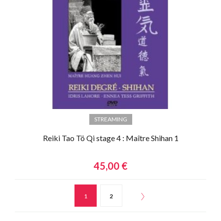
STREAMING
Reiki Tao Tö Qi stage 4 : Maître Shihan 1
45,00 €
1
2