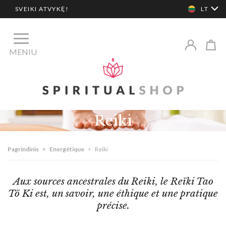
SVEIKI ATVYKĘ!
LT
MENIU
Reiki
Pagrindinis
>
Energétique
>
Reiki
Aux sources ancestrales du Reiki, le Reïki Tao
Tö Ki est, un savoir, une éthique et une pratique
précise.