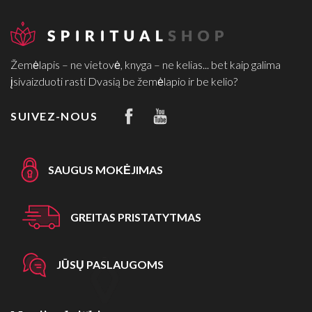
Žemėlapis – ne vietovė, knyga – ne kelias... bet kaip galima
įsivaizduoti rasti Dvasią be žemėlapio ir be kelio?
SUIVEZ-NOUS
SAUGUS MOKĖJIMAS
GREITAS PRISTATYTMAS
JŪSŲ PASLAUGOMS