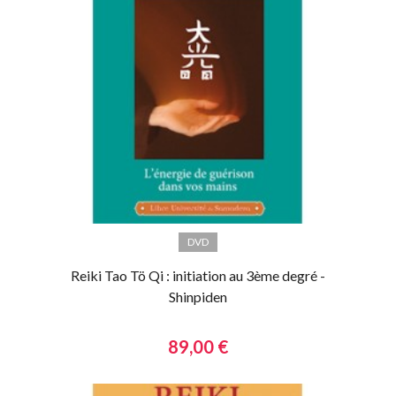
DVD
Reiki Tao Tö Qi : initiation au 3ème degré -
Shinpiden
89,00 €