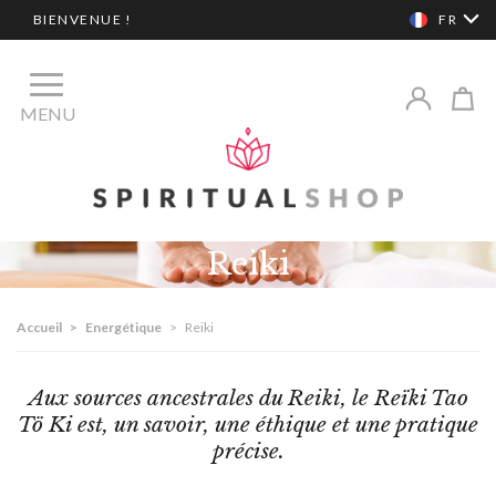
BIENVENUE !
FR
MENU
Reiki
Accueil
>
Energétique
>
Reiki
Aux sources ancestrales du Reiki, le Reïki Tao
Tö Ki est, un savoir, une éthique et une pratique
précise.