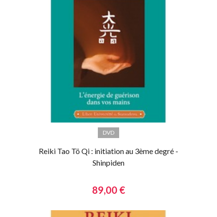
DVD
Reiki Tao Tö Qi : initiation au 3ème degré -
Shinpiden
89,00 €