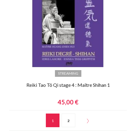
STREAMING
Reiki Tao Tö Qi stage 4 : Maître Shihan 1
45,00 €
1
2