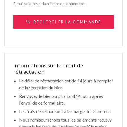
E-mail saisi lors de la création de la commande.
search
RECHERCHER LA COMMANDE
Informations sur le droit de
rétractation
Le délai de rétractation est de 14 jours à compter
de la réception du bien.
Renvoyez le bien au plus tard 14 jours après
l'envoi de ce formulaire.
Les frais de retour sont à la charge de l'acheteur.
Nous rembourserons tous les paiements reçus, y
compris les frais de livraison (au tarif le moins