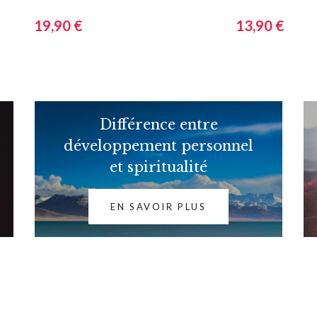
problématiques avec le
Livre audio
temps
19,90 €
13,90 €
Différence entre
développement personnel
et spiritualité
EN SAVOIR PLUS