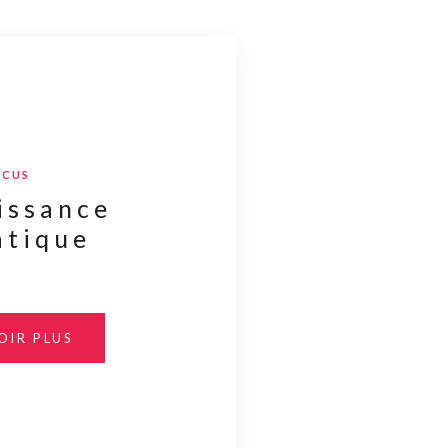
OCUS
issance
atique
OIR PLUS