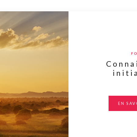
F
Conna
initi
EN SAV