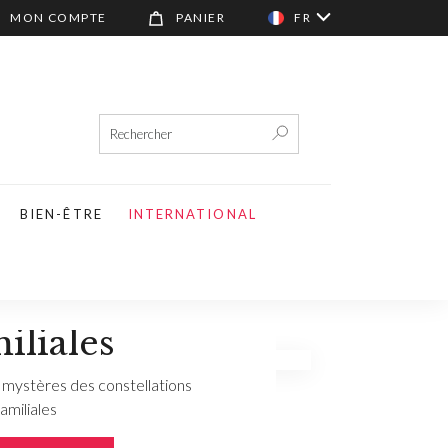
MON COMPTE
PANIER
FR
BIEN-ÊTRE
INTERNATIONAL
d Livre des
ellations
iliales
 mystères des constellations
familiales