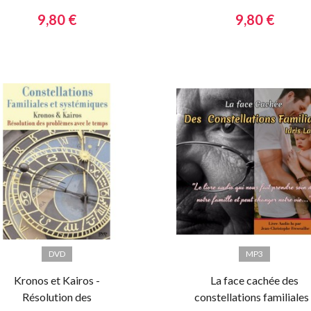
9,80 €
9,80 €
DVD
MP3
Kronos et Kairos -
La face cachée des
Résolution des
constellations familiales 