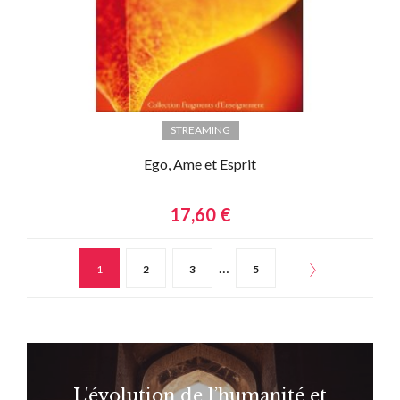
STREAMING
Ego, Ame et Esprit
17,60 €
…
1
2
3
5
L'évolution de l’humanité et