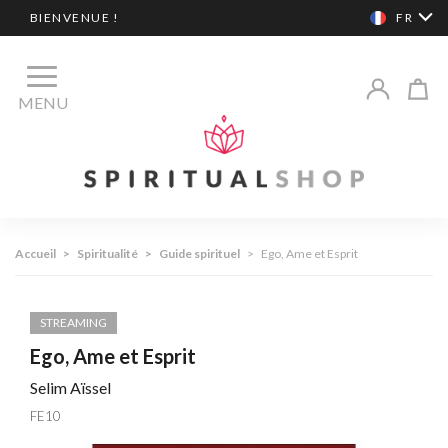
BIENVENUE !
FR
MENU
Accueil
>
Spiritualité
>
Guide spirituel
>
Ego, Ame et Esprit
STREAMING
Ego, Ame et Esprit
Selim Aïssel
FE10