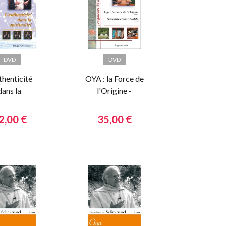
DVD
DVD
thenticité
OYA : la Force de
dans la
l'Origine -
iritualité
Sexualité et
spiritualité
2,00 €
35,00 €