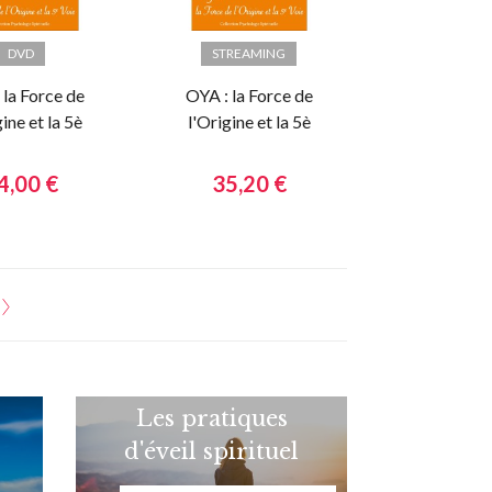
DVD
STREAMING
 la Force de
OYA : la Force de
gine et la 5è
l'Origine et la 5è
Voie
Voie
4,00 €
35,20 €
Les pratiques
d'éveil spirituel