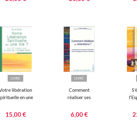
LIVRE
LIVRE
Votre libération
Comment
S'
pirituelle en une
réaliser ses
l'Es
vie ?
intentions
15,00 €
6,00 €
2