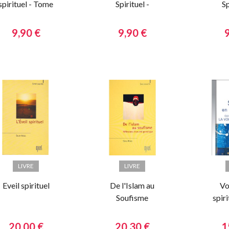
spirituel - Tome
Spirituel -
Sp
1
Notions de base
Noti
II
9,90 €
9,90 €
LIVRE
LIVRE
Eveil spirituel
De l'Islam au
Vo
Soufisme
spiri
20,00 €
20,30 €
1