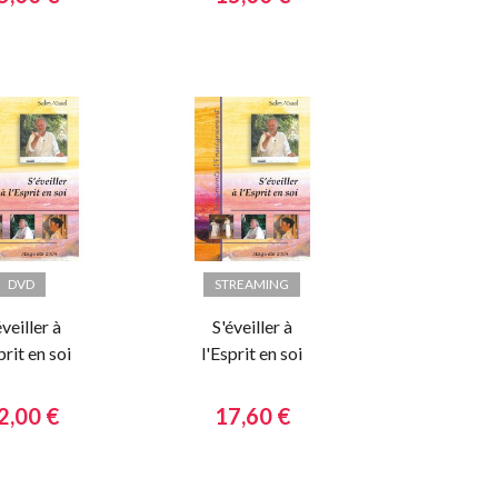
DVD
STREAMING
éveiller à
S'éveiller à
prit en soi
l'Esprit en soi
2,00 €
17,60 €