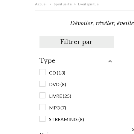
Accueil
>
Spiritualité
>
Eveil spirituel
Dévoiler, révéler, éveille
Filtrer par
Type

CD
(13)
DVD
(8)
LIVRE
(25)
MP3
(7)
STREAMING
(8)