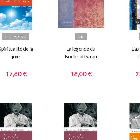
STREAMING
CD
Spiritualité de la
La légende du
L'au
joie
Bodhisattva au
grand coeur
sp
17,60 €
18,00 €
2