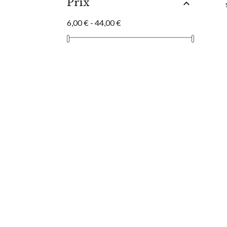
Prix

6,00 € - 44,00 €