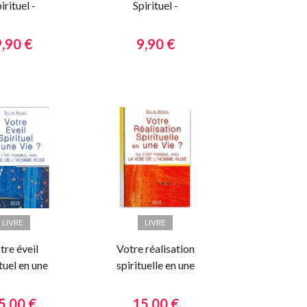
irituel -
Spirituel -
ons de base
Notions de base
III
IV
9,90 €
9,90 €
LIVRE
LIVRE
tre éveil
Votre réalisation
tuel en une
spirituelle en une
vie ?
vie ?
5,00 €
15,00 €