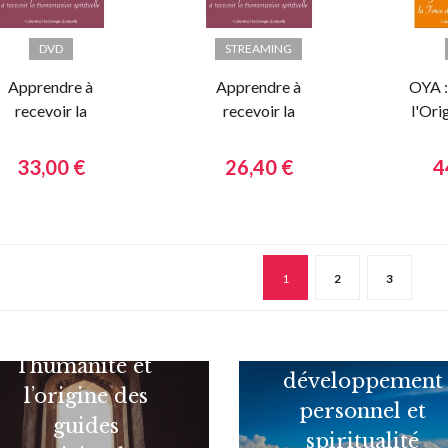
DVD
STREAMING
Apprendre à
Apprendre à
OYA :
recevoir la
recevoir la
l'Ori
transmission
transmission
spirituelle
spirituelle
33,00 €
26,40 €
4
1
2
3
L'évolution de
Différence entre
l’humanité et
développement
l’origine des
personnel et
guides
spiritualité