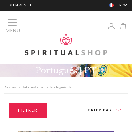
BIENVENUE !
FR
MENU
Português | PT
Accueil
>
International
>
Português | PT
FILTRER
TRIER PAR