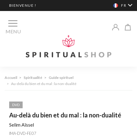
BIENVENUE !
FR
MENU
Accueil
>
Spiritualité
>
Guide spirituel
>
Au-delà du bien et du mal : la non-dualité
DVD
Au-delà du bien et du mal : la non-dualité
Selim Aïssel
IMA-DVD-FE07