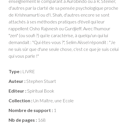
enseignement le comparant à Aurobindo ou à R. Steiner,
d'autres par la clarté de sa pensée psychologique proche
de Krishnamurti ou d'I. Shah, d'autres encore se sont
attachés à ses méthodes pratiques d'éveil qui leur
rappellent Osho Rajsnesh ou Gurdjieff. Avec l'humour
"zen" (ou soufi ?) qui le caractérise, à quelqu'un qui lui
demandait : "Qui êtes-vous ?", Selim Aïssel répondit : "Je
ne suis sûr que d'une seule chose, c'est ce que je suis celui
qui vous parle !"
Type :
LIVRE
Auteur :
Stephen Stuart
Editeur :
Spiritual Book
Collection :
Un Maître, une Ecole
Nombre de support :
1
Nb de pages :
168