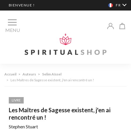
BIENVENUE !
FR
MENU
Accueil
>
Auteurs
>
Selim Aïssel
>
Les Maîtres de Sagesse existent, j'en ai rencontré un !
LIVRE
Les Maîtres de Sagesse existent, j'en ai
rencontré un !
Stephen Stuart