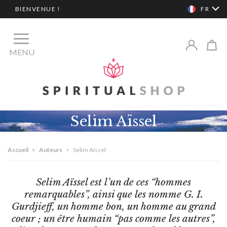
BIENVENUE !
FR
MENU
Selim Aïssel
Accueil
>
Auteurs
>
Selim Aïssel
Selim Aïssel est l’un de ces “hommes
remarquables”, ainsi que les nomme G. I.
Gurdjieff, un homme bon, un homme au grand
coeur ; un être humain “pas comme les autres”,