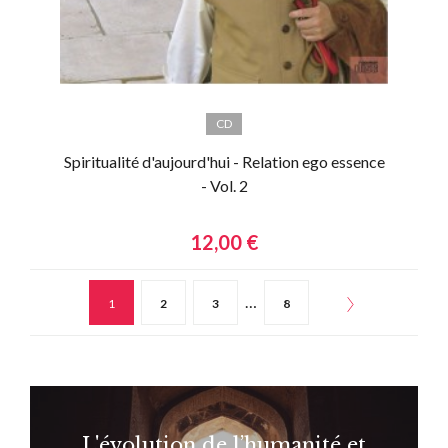
CD
Spiritualité d'aujourd'hui - Relation ego essence
- Vol. 2
12,00 €
…
1
2
3
8
L'évolution de l’humanité et