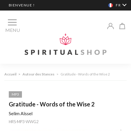
BIENVENUE !
FR
MENU
Accueil
>
Autour des Stances
>
Gratitude - Words of the Wise 2
MP3
Gratitude - Words of the Wise 2
Selim Aïssel
HRS-MP3-WWG2