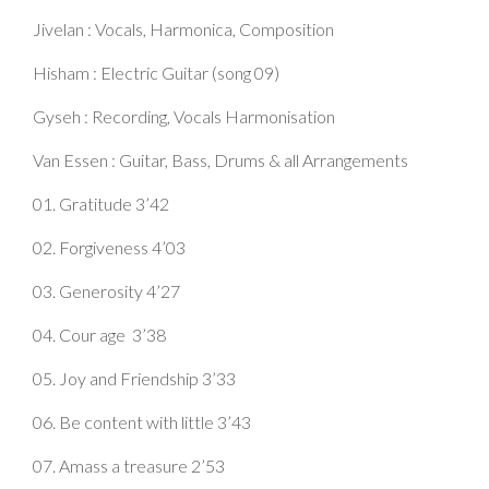
Jivelan : Vocals, Harmonica, Composition
Hisham : Electric Guitar (song 09)
Gyseh : Recording, Vocals Harmonisation
Van Essen : Guitar, Bass, Drums & all Arrangements
01. Gratitude 3’42
02. Forgiveness 4’03
03. Generosity 4’27
04. Cour age
3’38
05. Joy and Friendship 3’33
06. Be content with little 3’43
07. Amass a treasure 2’53