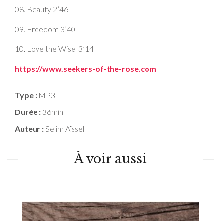
08. Beauty 2’46
09. Freedom 3’40
10. Love the Wise
3’14
https://www.seekers-of-the-rose.com
Type :
MP3
Durée :
36min
Auteur :
Selim Aïssel
À voir aussi