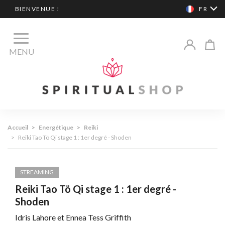
BIENVENUE !
FR
MENU
Accueil
>
Energétique
>
Reiki
>
Reiki Tao Tö Qi stage 1 : 1er degré - Shoden
STREAMING
Reiki Tao Tö Qi stage 1 : 1er degré -
Shoden
Idris Lahore et Ennea Tess Griffith