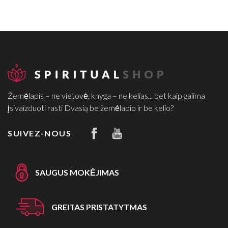
Žemėlapis – ne vietovė, knyga – ne kelias... bet kaip galima
įsivaizduoti rasti Dvasią be žemėlapio ir be kelio?
SUIVEZ-NOUS
SAUGUS MOKĖJIMAS
GREITAS PRISTATYTMAS