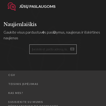
JŪSŲ PASLAUGOMS
Naujienlaiškis
Gaukite visus parduotuvės pasiūlymus, naujienas ir išskirtines
naujienas
CGV
TEISINIS ĮSPĖJIMAS
KAS MES?
SUSISIEKITE SU MUMIS