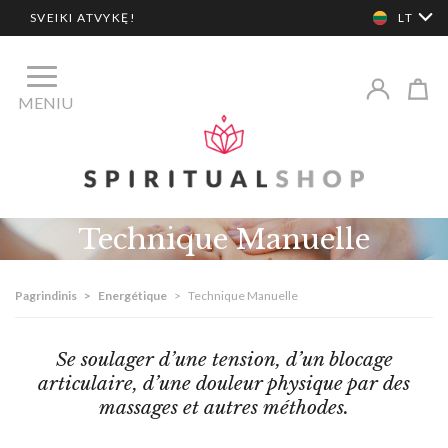
SVEIKI ATVYKĘ!
LT
MENIU
Technique Manuelle
Pagrindinis
>
Energétique
>
Technique Manuelle
Se soulager d’une tension, d’un blocage
articulaire, d’une douleur physique par des
massages et autres méthodes.