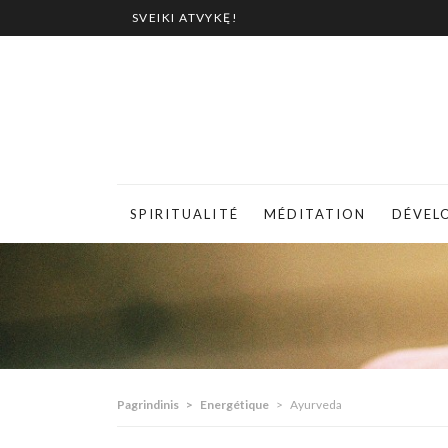
SVEIKI ATVYKĘ!
SPIRITUALITÉ
MÉDITATION
DÉVEL
Pagrindinis
>
Energétique
>
Ayurveda