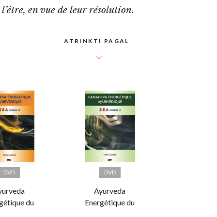
’être, en vue de leur résolution.
ATRINKTI PAGAL
DVD
DVD
yurveda
Ayurveda
gétique du
Energétique du
madeva |
Samadeva |