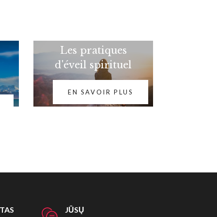
Les pratiques
d'éveil spirituel
EN SAVOIR PLUS
ITAS
JŪSŲ