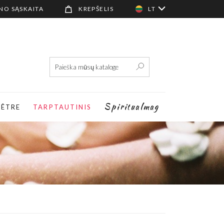
NO SĄSKAITA
KREPŠELIS
LT
Spiritualmag
-ÊTRE
TARPTAUTINIS