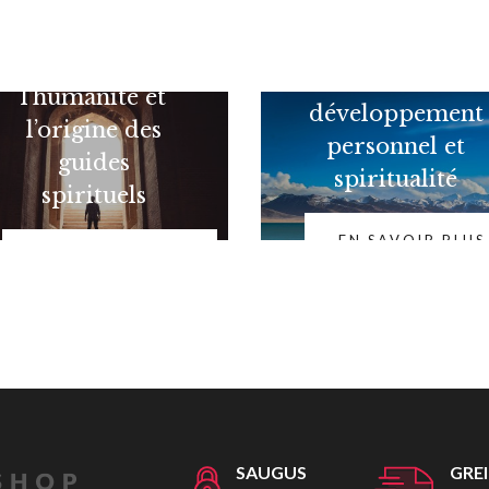
L'évolution de
Différence entre
l’humanité et
développement
l’origine des
personnel et
guides
spiritualité
spirituels
EN SAVOIR PLUS
EN SAVOIR PLUS
SAUGUS
GRE