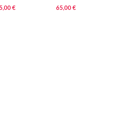
odule 2
Module 3
5,00 €
65,00 €