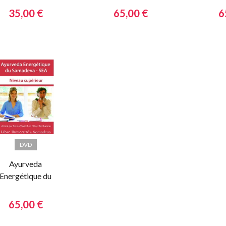
Présentation de
Module 1
M
35,00 €
65,00 €
6
la méthode - Les
bases de la
pratique
DVD
Ayurveda
Energétique du
Samadeva |
iveau supérieur
65,00 €