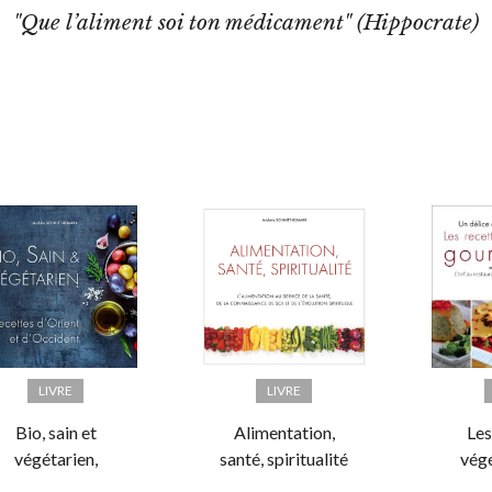
"Que l’aliment soi ton médicament" (Hippocrate)
LIVRE
LIVRE
Bio, sain et
Alimentation,
Les
végétarien,
santé, spiritualité
vég
ecettes d'Orient
gourm