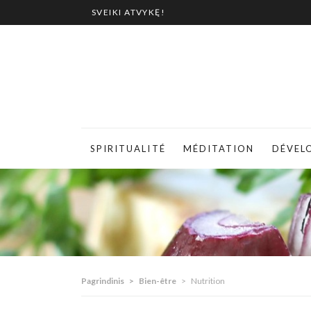
SVEIKI ATVYKĘ!
SPIRITUALITÉ
MÉDITATION
DÉVEL
Pagrindinis
>
Bien-être
>
Nutrition