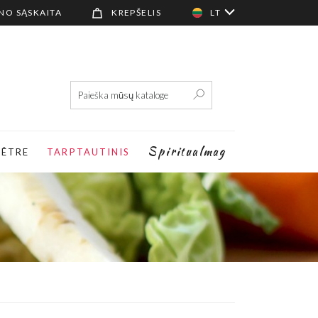
NO SĄSKAITA
KREPŠELIS
LT
Spiritualmag
-ÊTRE
TARPTAUTINIS