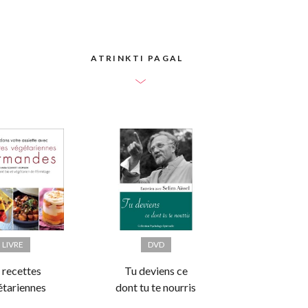
ATRINKTI PAGAL
LIVRE
DVD
 recettes
Tu deviens ce
étariennes
dont tu te nourris
andes - Un