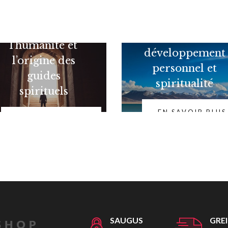
L'évolution de
Différence entre
l’humanité et
développement
l’origine des
personnel et
guides
spiritualité
spirituels
EN SAVOIR PLUS
EN SAVOIR PLUS
SAUGUS
GRE