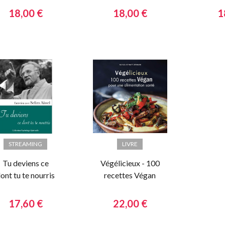
et d'Occident
délic
18,00 €
18,00 €
1
a
STREAMING
LIVRE
Tu deviens ce
Végélicieux - 100
ont tu te nourris
recettes Végan
pour une
alimentation
17,60 €
22,00 €
santé