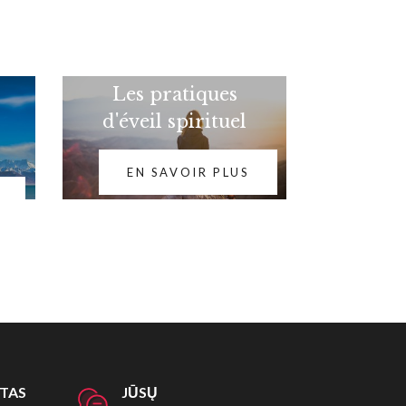
Les pratiques
d'éveil spirituel
EN SAVOIR PLUS
ITAS
JŪSŲ