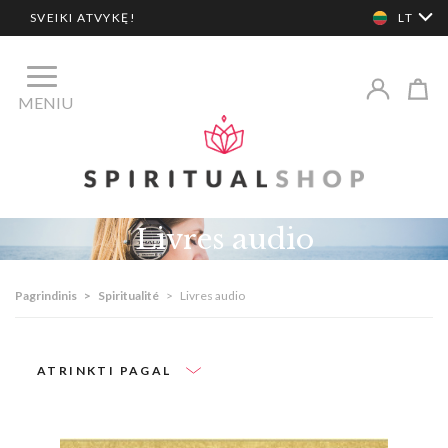
SVEIKI ATVYKĘ!
LT
MENIU
Livres audio
Pagrindinis
>
Spiritualité
>
Livres audio
ATRINKTI PAGAL