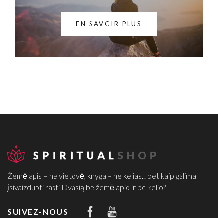
EN SAVOIR PLUS
Žemėlapis – ne vietovė, knyga – ne kelias... bet kaip galima
įsivaizduoti rasti Dvasią be žemėlapio ir be kelio?
SUIVEZ-NOUS