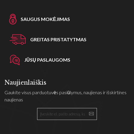
SAUGUS MOKĖJIMAS
GREITAS PRISTATYTMAS
JŪSŲ PASLAUGOMS
Naujienlaiškis
Gaukite visus parduotuvės pasiūlymus, naujienas ir išskirtines
naujienas