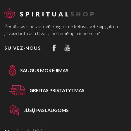
Žemėlapis – ne vietovė, knyga – ne kelias... bet kaip galima
įsivaizduoti rasti Dvasią be žemėlapio ir be kelio?
SUIVEZ-NOUS
SAUGUS MOKĖJIMAS
GREITAS PRISTATYTMAS
JŪSŲ PASLAUGOMS