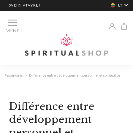
SVEIKI ATVYKĘ!
LT
MENIU
Pagrindinis
>
Différence entre développement personnel et spiritualité
Différence entre
développement
personnel et