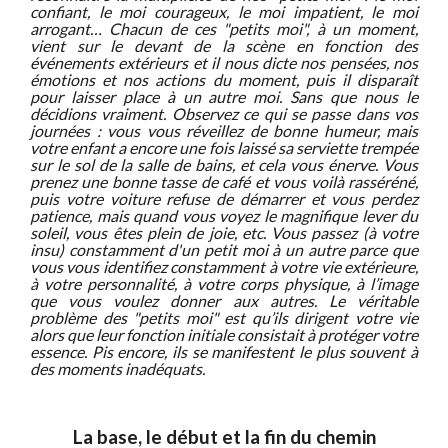
confiant, le moi courageux, le moi impatient, le moi
arrogant… Chacun de ces "petits moi", à un moment,
vient sur le devant de la scène en fonction des
événements extérieurs et il nous dicte nos pensées, nos
émotions et nos actions du moment, puis il disparaît
pour laisser place à un autre moi. Sans que nous le
décidions vraiment. Observez ce qui se passe dans vos
journées : vous vous réveillez de bonne humeur, mais
votre enfant a encore une fois laissé sa serviette trempée
sur le sol de la salle de bains, et cela vous énerve. Vous
prenez une bonne tasse de café et vous voilà rasséréné,
puis votre voiture refuse de démarrer et vous perdez
patience, mais quand vous voyez le magnifique lever du
soleil, vous êtes plein de joie, etc. Vous passez (à votre
insu) constamment d'un petit moi à un autre parce que
vous vous identifiez constamment à votre vie extérieure,
à votre personnalité, à votre corps physique, à l’image
que vous voulez donner aux autres. Le véritable
problème des "petits moi" est qu’ils dirigent votre vie
alors que leur fonction initiale consistait à protéger votre
essence. Pis encore, ils se manifestent le plus souvent à
des moments inadéquats.
La base, le début et la fin du chemin