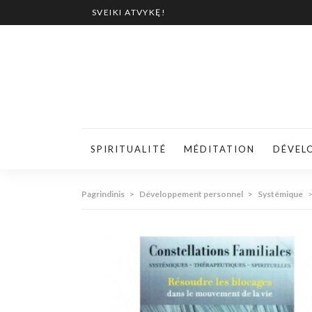
SVEIKI ATVYKĘ!
SPIRITUALITÉ
MÉDITATION
DÉVEL
Pagrindinis
>
Développement personnel
>
Systémique