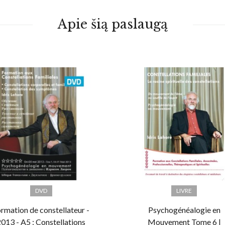
Apie šią paslaugą
DVD
LIVRE
rmation de constellateur -
Psychogénéalogie en
013 - A5 : Constellations
Mouvement Tome 6 |