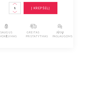
Į KREPŠELĮ
SAUGUS
GREITAS
JŪSŲ
MOKĖJIMAS
PRISTATYTMAS
PASLAUGOMS