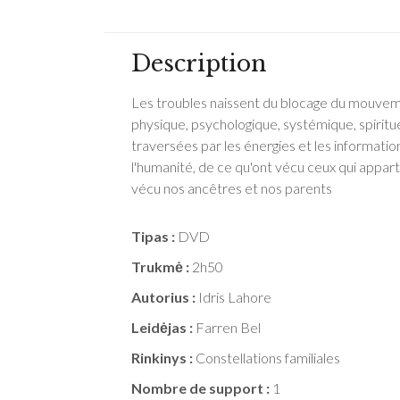
Description
Les troubles naissent du blocage du mouvement
physique, psychologique, systémique, spirit
traversées par les énergies et les information
l'humanité, de ce qu'ont vécu ceux qui appart
vécu nos ancêtres et nos parents
Tipas :
DVD
Trukmė :
2h50
Autorius :
Idris Lahore
Leidėjas :
Farren Bel
Rinkinys :
Constellations familiales
Nombre de support :
1