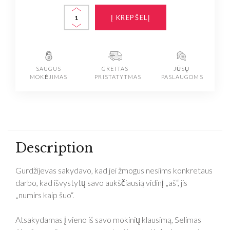
Į KREPŠELĮ
SAUGUS
GREITAS
JŪSŲ
MOKĖJIMAS
PRISTATYTMAS
PASLAUGOMS
Description
Gurdžijevas sakydavo, kad jei žmogus nesiims konkretaus
darbo, kad išvystytų savo aukščiausią vidinį „aš“, jis
„numirs kaip šuo“.
Atsakydamas į vieno iš savo mokinių klausimą, Selimas