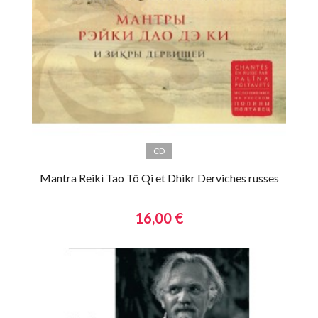
CD
Mantra Reiki Tao Tö Qi et Dhikr Derviches russes
16,00 €