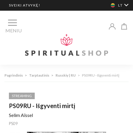
SVEIKI ATVYKĘ!
LT
MENIU
Pagrindinis
>
Tarptautinis
>
Russkiy | RU
>
PS09RU - Išgyventi mirtį
STREAMING
PS09RU - Išgyventi mirtį
Selim Aïssel
PS09