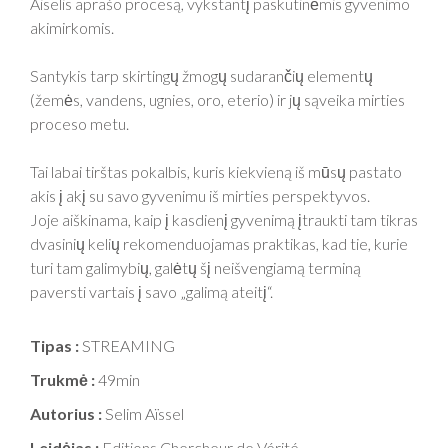
Aiselis aprašo procesą, vykstantį paskutinėmis gyvenimo
akimirkomis.
Santykis tarp skirtingų žmogų sudarančių elementų
(žemės, vandens, ugnies, oro, eterio) ir jų sąveika mirties
proceso metu.
Tai labai tirštas pokalbis, kuris kiekvieną iš mūsų pastato
akis į akį su savo gyvenimu iš mirties perspektyvos.
Joje aiškinama, kaip į kasdienį gyvenimą įtraukti tam tikras
dvasinių kelių rekomenduojamas praktikas, kad tie, kurie
turi tam galimybių, galėtų šį neišvengiamą terminą
paversti vartais į savo „galimą ateitį“.
Tipas :
STREAMING
Trukmė :
49min
Autorius :
Selim Aïssel
Leidėjas :
Editions Chercheur de Vérité