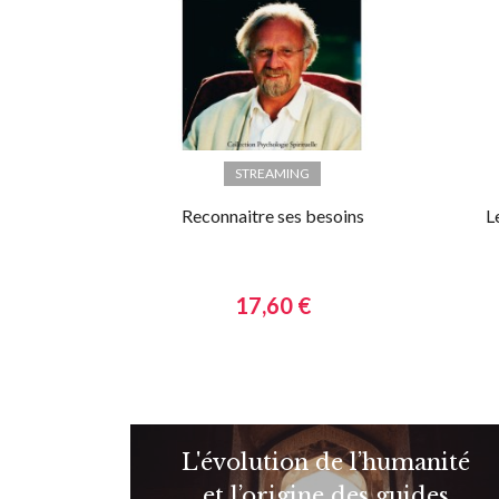
STREAMING
Reconnaitre ses besoins
L
17,60 €
L'évolution de l’humanité
et l’origine des guides