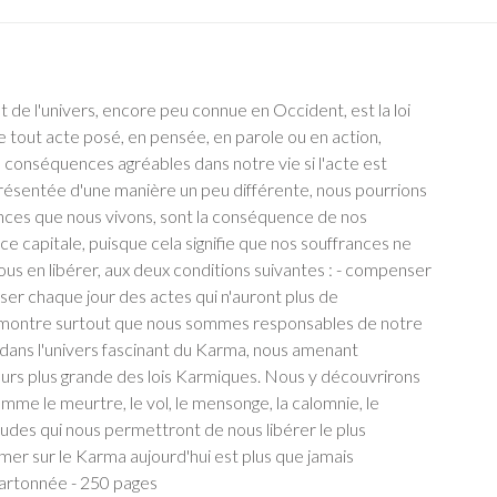
 de l'univers, encore peu connue en Occident, est la loi
e tout acte posé, en pensée, en parole ou en action,
 conséquences agréables dans notre vie si l'acte est
. Présentée d'une manière un peu différente, nous pourrions
frances que nous vivons, sont la conséquence de nos
e capitale, puisque cela signifie que nos souffrances ne
ous en libérer, aux deux conditions suivantes : - compenser
oser chaque jour des actes qui n'auront plus de
s montre surtout que nous sommes responsables de notre
ge dans l'univers fascinant du Karma, nous amenant
rs plus grande des lois Karmiques. Nous y découvrirons
me le meurtre, le vol, le mensonge, la calomnie, le
itudes qui nous permettront de nous libérer le plus
mer sur le Karma aujourd'hui est plus que jamais
 Cartonnée - 250 pages