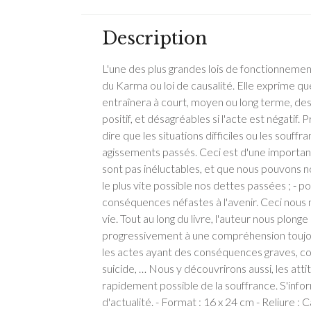
Description
L'une des plus grandes lois de fonctionnement
du Karma ou loi de causalité. Elle exprime qu
entraînera à court, moyen ou long terme, des
positif, et désagréables si l'acte est négatif
dire que les situations difficiles ou les souf
agissements passés. Ceci est d'une importanc
sont pas inéluctables, et que nous pouvons n
le plus vite possible nos dettes passées ; - p
conséquences néfastes à l'avenir. Ceci nou
vie. Tout au long du livre, l'auteur nous plon
progressivement à une compréhension toujou
les actes ayant des conséquences graves, com
suicide, … Nous y découvrirons aussi, les att
rapidement possible de la souffrance. S'infor
d'actualité. - Format : 16 x 24 cm - Reliure :