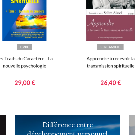
LIVRE
STREAMING
es Traits du Caractère - La
Apprendre à recevoir la
nouvelle psychologie
transmission spirituelle
spirituelle - Tome 1
29,00 €
26,40 €
Différence entre
développement personnel