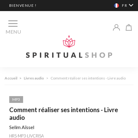
BIENVENUE !
FR
MENU
Accueil
>
Livres audio
>
Comment réaliser ses intentions - Livre audio
MP3
Comment réaliser ses intentions - Livre
audio
Selim Aïssel
HRS-MP3-LIVCRISA