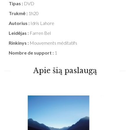
Tipas :
DVD
Trukmė :
1h20
Autorius :
Idris Lahore
Leidėjas :
Farren Bel
Rinkinys :
Mouvements méditatifs
Nombre de support :
1
Apie šią paslaugą