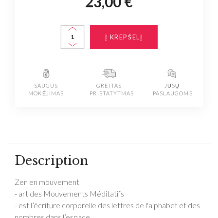
23,00 €
Į KREPŠELĮ
SAUGUS
GREITAS
JŪSŲ
MOKĖJIMAS
PRISTATYTMAS
PASLAUGOMS
Description
Zen en mouvement
- art des Mouvements Méditatifs
- est l’écriture corporelle des lettres de l'alphabet et des
nombres dans l’espace.