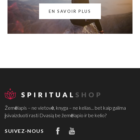
EN SAVOIR PLUS
Žemėlapis – ne vietovė, knyga – ne kelias... bet kaip galima
įsivaizduoti rasti Dvasią be žemėlapio ir be kelio?
SUIVEZ-NOUS