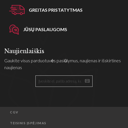
GREITAS PRISTATYTMAS
JŪSŲ PASLAUGOMS
Naujienlaiškis
Gaukite visus parduotuvės pasiūlymus, naujienas ir išskirtines
naujienas
CGV
TEISINIS ĮSPĖJIMAS