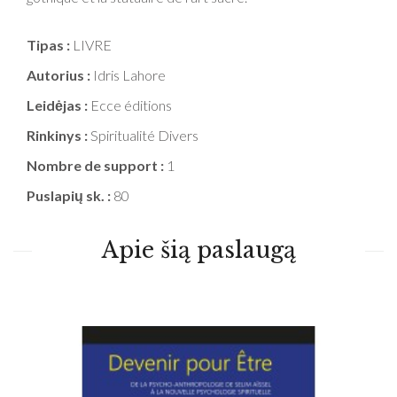
Tipas :
LIVRE
Autorius :
Idris Lahore
Leidėjas :
Ecce éditions
Rinkinys :
Spiritualité Divers
Nombre de support :
1
Puslapių sk. :
80
Apie šią paslaugą