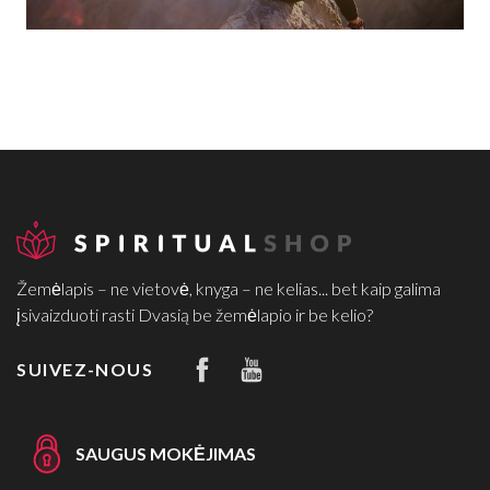
Žemėlapis – ne vietovė, knyga – ne kelias... bet kaip galima
įsivaizduoti rasti Dvasią be žemėlapio ir be kelio?
SUIVEZ-NOUS
SAUGUS MOKĖJIMAS