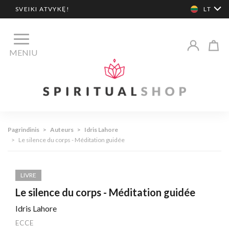
SVEIKI ATVYKĘ!
LT
MENIU
Pagrindinis
>
Auteurs
>
Idris Lahore
>
Le silence du corps - Méditation guidée
LIVRE
Le silence du corps - Méditation guidée
Idris Lahore
ECCE