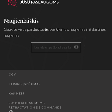
JŪSŲ PASLAUGOMS
Naujienlaiškis
Gaukite visus parduotuvės pasiūlymus, naujienas ir išskirtines
naujienas
CGV
TEISINIS ĮSPĖJIMAS
KAS MES?
SUSISIEKITE SU MUMIS
RÉTRACTATION DE COMMANDE