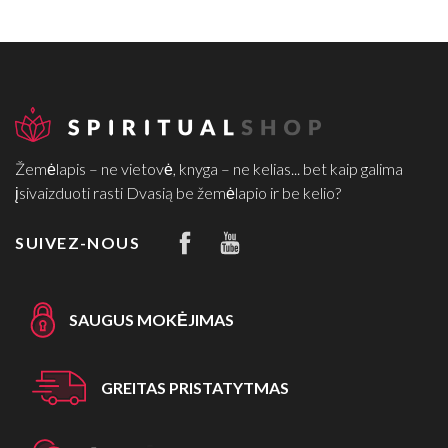
Žemėlapis – ne vietovė, knyga – ne kelias... bet kaip galima
įsivaizduoti rasti Dvasią be žemėlapio ir be kelio?
SUIVEZ-NOUS
SAUGUS MOKĖJIMAS
GREITAS PRISTATYTMAS