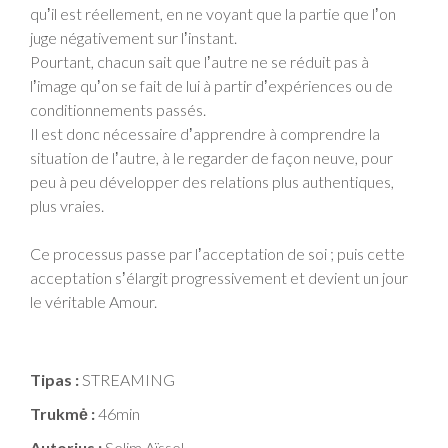
quʼil est réellement, en ne voyant que la partie que lʼon
juge négativement sur lʼinstant.
Pourtant, chacun sait que lʼautre ne se réduit pas à
lʼimage quʼon se fait de lui à partir dʼexpériences ou de
conditionnements passés.
Il est donc nécessaire dʼapprendre à comprendre la
situation de lʼautre, à le regarder de façon neuve, pour
peu à peu développer des relations plus authentiques,
plus vraies.
Ce processus passe par lʼacceptation de soi ; puis cette
acceptation sʼélargit progressivement et devient un jour
le véritable Amour.
Tipas :
STREAMING
Trukmė :
46min
Autorius :
Selim Aïssel