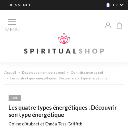
BIENVENUE !
FR
MENU
Accueil
>
Développement personnel
>
Connaissance de soi
>
Les quatre types énergétiques : Découvrir son type énergétique
DVD
Les quatre types énergétiques : Découvrir
son type énergétique
Coline d'Aubret et Ennéa Tess Griffith