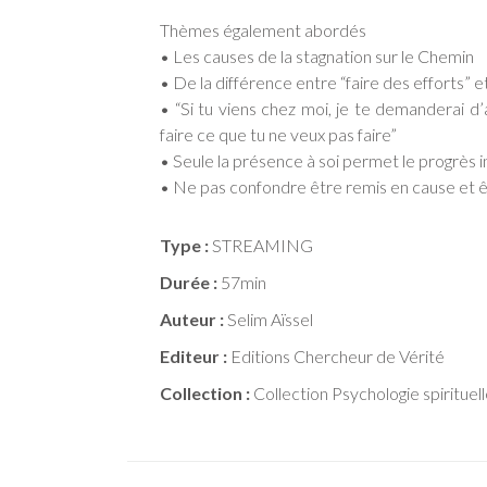
Thèmes également abordés
• Les causes de la stagnation sur le Chemin
• De la différence entre “faire des efforts” 
• “Si tu viens chez moi, je te demanderai d
faire ce que tu ne veux pas faire”
• Seule la présence à soi permet le progrès i
• Ne pas confondre être remis en cause et êt
Type :
STREAMING
Durée :
57min
Auteur :
Selim Aïssel
Editeur :
Editions Chercheur de Vérité
Collection :
Collection Psychologie spirituel