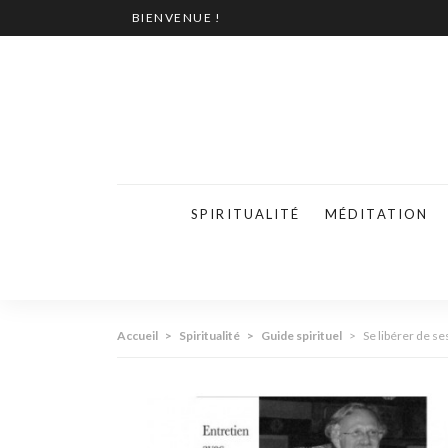
BIENVENUE !
SPIRITUALITÉ
MÉDITATION
Accueil
>
Spiritualité
>
Guide spirituel
>
Se libérer de se