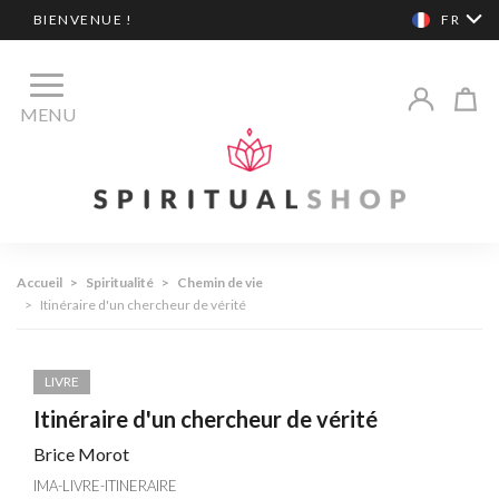
BIENVENUE !
FR
MENU
Accueil
>
Spiritualité
>
Chemin de vie
>
Itinéraire d'un chercheur de vérité
LIVRE
Itinéraire d'un chercheur de vérité
Brice Morot
IMA-LIVRE-ITINERAIRE