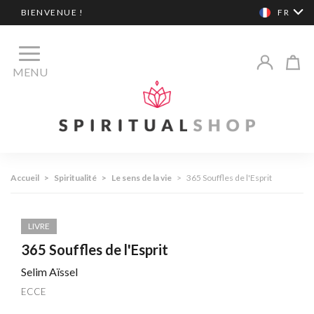
BIENVENUE !
FR
MENU
Accueil
>
Spiritualité
>
Le sens de la vie
>
365 Souffles de l'Esprit
LIVRE
365 Souffles de l'Esprit
Selim Aïssel
ECCE