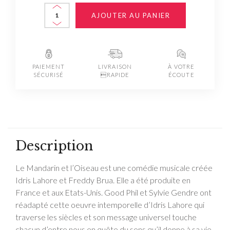
AJOUTER AU PANIER
PAIEMENT
LIVRAISON
À VOTRE
SÉCURISÉ
RAPIDE
ÉCOUTE
Description
Le Mandarin et l’Oiseau est une comédie musicale créée
Idris Lahore et Freddy Brua. Elle a été produite en
France et aux Etats-Unis. Good Phil et Sylvie Gendre ont
réadapté cette oeuvre intemporelle d’Idris Lahore qui
traverse les siècles et son message universel touche
chacun d’entre nous en quête du sens qu’il donne à sa vie