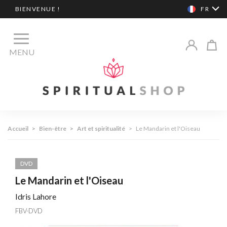
BIENVENUE !
FR
MENU
Accueil
>
Bien-être
>
Art et spiritualité
>
Le Mandarin et l'Oiseau
DVD
Le Mandarin et l'Oiseau
Idris Lahore
FBV-DVD