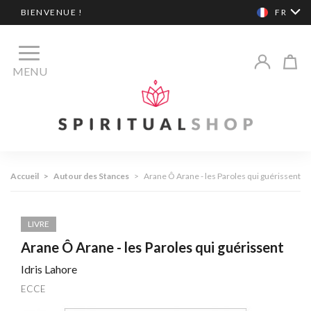
BIENVENUE !
FR
MENU
Accueil
>
Autour des Stances
>
Arane Ô Arane - les Paroles qui guérissent
LIVRE
Arane Ô Arane - les Paroles qui guérissent
Idris Lahore
ECCE