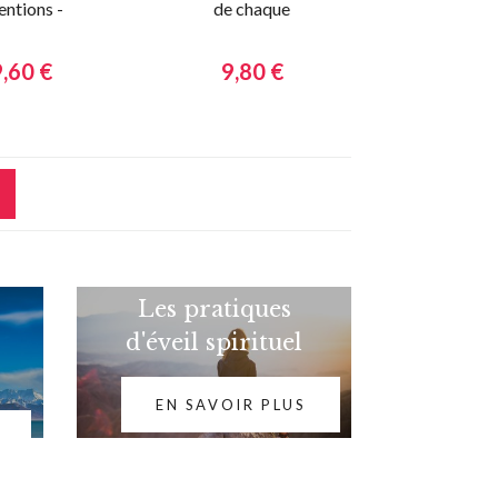
entions -
de chaque
onseils
tranche de vie
ques - Buts
9,60 €
9,80 €
pirations -
Vol.3
Les pratiques
d'éveil spirituel
EN SAVOIR PLUS