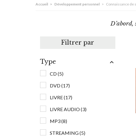
Accueil
>
Développement personnel
>
Connaissance de s
D’abord, 
Filtrer par
Type

CD
(5)
DVD
(17)
LIVRE
(17)
LIVRE AUDIO
(3)
MP3
(8)
STREAMING
(5)