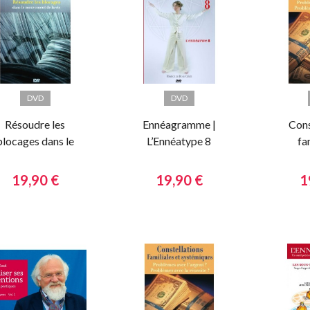
DVD
DVD
Résoudre les
Ennéagramme |
Cons
blocages dans le
L’Ennéatype 8
fa
mouvement de la
A
vie
r
19,90 €
19,90 €
1