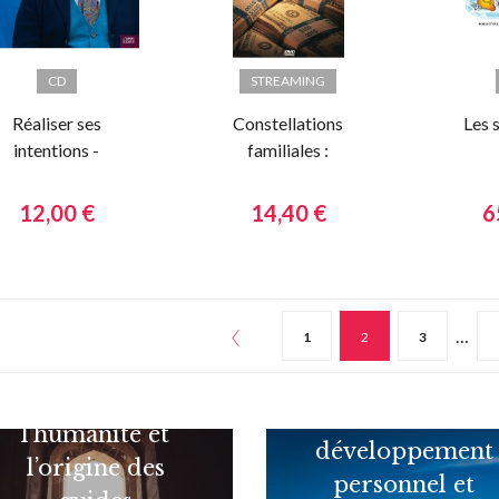
CD
STREAMING
Réaliser ses
Constellations
Les 
intentions -
familiales :
Conseils
Argent et
l'En
pratiques
réussite
12,00 €
14,40 €
6
…
1
2
3
L'évolution de
Différence entre
l’humanité et
développement
l’origine des
personnel et