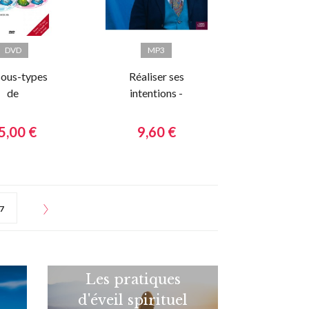
DVD
MP3
sous-types
Réaliser ses
de
intentions -
néagramme
Conseils
pratiques
5,00 €
9,60 €
7
Les pratiques
d'éveil spirituel