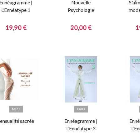
Ennéagramme |
Nouvelle
S'aim
L’Ennéatype 1
Psychologie
mode
Spirituelle Tome
Le t
2 | Les traits du
quoti
19,90 €
20,00 €
1
caractère
MP3
DVD
ensualité sacrée
Ennéagramme |
Enné
L’Ennéatype 3
L’E