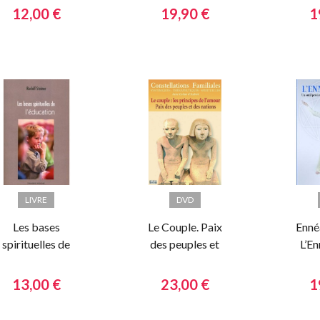
12,00 €
19,90 €
1
LIVRE
DVD
Les bases
Le Couple. Paix
Enné
spirituelles de
des peuples et
L’E
l'éducation
des nations
13,00 €
23,00 €
1