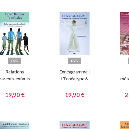
DVD
DVD
Relations
Ennéagramme |
parents-enfants
L’Ennéatype 6
méta
19,90 €
19,90 €
2