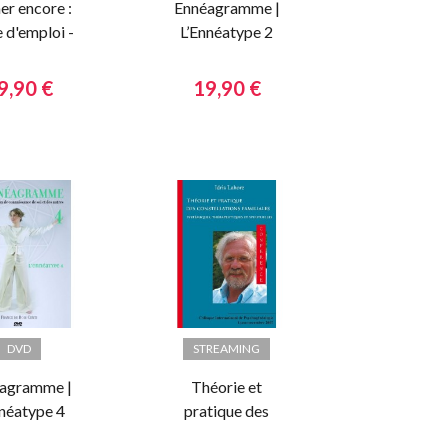
er encore :
Ennéagramme |
 d'emploi -
L’Ennéatype 2
antrisme au
dien - Livre
9,90 €
19,90 €
audio
DVD
STREAMING
agramme |
Théorie et
nnéatype 4
pratique des
constellations