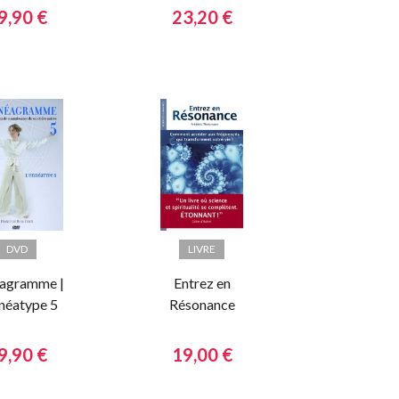
familiales
9,90 €
23,20 €
DVD
LIVRE
agramme |
Entrez en
nnéatype 5
Résonance
9,90 €
19,00 €