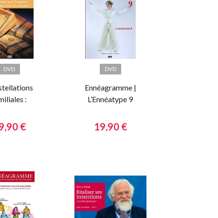
DVD
DVD
tellations
Ennéagramme |
miliales :
L’Ennéatype 9
rgent et
éussite
9,90 €
19,90 €