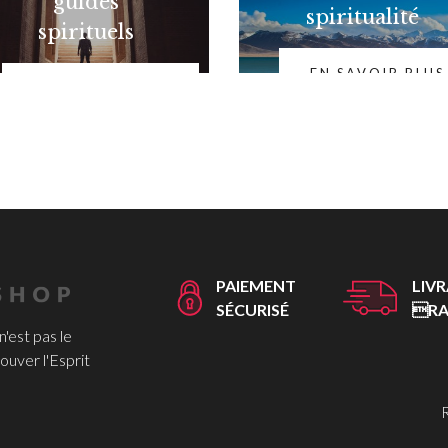
guides
spiritualité
spirituels
EN SAVOIR PLUS
EN SAVOIR PLUS
PAIEMENT
LIV
SÉCURISÉ
RA
 n'est pas le
ouver l'Esprit