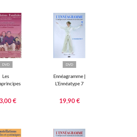
DVD
DVD
Les
Ennéagramme |
principes
L’Ennéatype 7
3,00 €
19,90 €