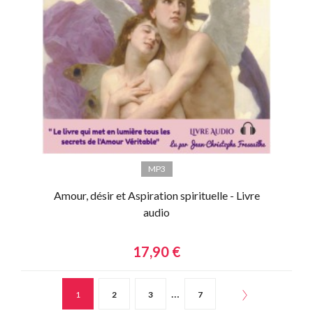
MP3
Amour, désir et Aspiration spirituelle - Livre
audio
17,90 €
…
1
2
3
7