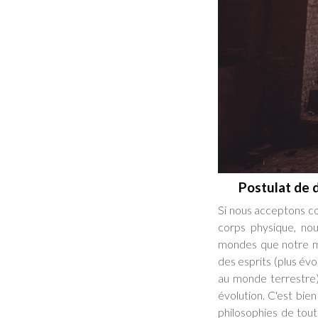
Postulat de 
Si nous acceptons co
corps physique, no
mondes que notre mo
des esprits (plus év
au monde terrestre)
évolution. C'est bien 
philosophies de tou