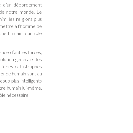
sue d’un débordement
s de notre monde. Le
m, les religions plus
ermettre à l’homme de
aque humain a un rôle
ence d’autres forces,
évolution générale des
re à des catastrophes
 monde humain sont au
aucoup plus intelligents
être humain lui-même,
ôle nécessaire.