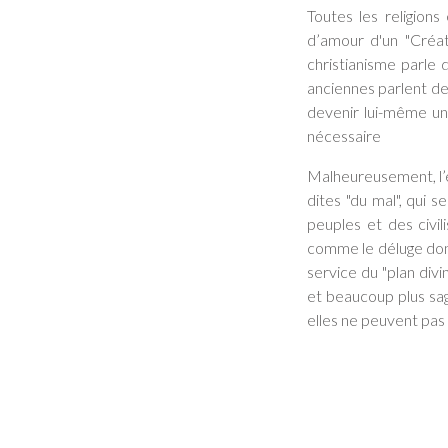
Toutes les religion
d’amour d'un "Créat
christianisme parle 
anciennes parlent de
devenir lui-même un 
nécessaire
Malheureusement, l’é
dites "du mal", qui s
peuples et des civil
comme le déluge dont
service du "plan divin"
et beaucoup plus sag
elles ne peuvent pas 