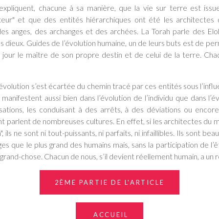
s expliquent, chacune à sa manière, que la vie sur terre est is
eur" et que des entités hiérarchiques ont été les architecte
des anges, des archanges et des archées. La Torah parle des Elohi
s dieux. Guides de l’évolution humaine, un de leurs buts est de p
jour le maître de son propre destin et de celui de la terre. Ch
volution s’est écartée du chemin tracé par ces entités sous l’influ
e manifestent aussi bien dans l’évolution de l’individu que dans l’
isations, les conduisant à des arrêts, à des déviations ou enco
 parlent de nombreuses cultures. En effet, si les architectes du
, ils ne sont ni tout-puissants, ni parfaits, ni infaillibles. Ils sont be
es que le plus grand des humains mais, sans la participation de l’
grand-chose. Chacun de nous, s’il devient réellement humain, a un r
2ÈME PARTIE DE L'ARTICLE
ACCUEIL