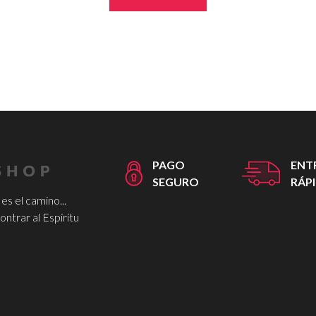
PAGO
ENT
SEGURO
RÁP
 es el camino...
trar al Espíritu