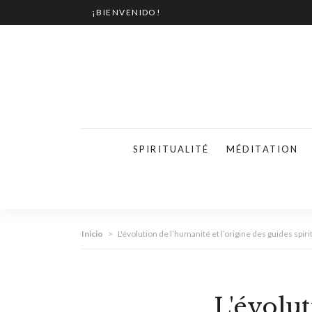
¡BIENVENIDO!
SPIRITUALITÉ
MÉDITATION
Inicio
>
L'évolution de l’humanité et l’origine des guides spiri
L'évolut