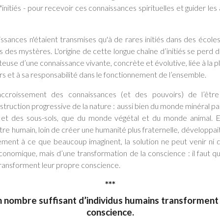
i "initiés - pour recevoir ces connaissances spirituelles et guider le
issances n'étaient transmises qu'à de rares initiés dans des écoles
 des mystères. L'origine de cette longue chaîne d’initiés se perd 
teuse d’une connaissance vivante, concrète et évolutive, liée à la 
rs et à sa responsabilité dans le fonctionnement de l’ensemble.
’accroissement des connaissances (et des pouvoirs) de l’êt
ruction progressive de la nature : aussi bien du monde minéral par 
ls et des sous-sols, que du monde végétal et du monde animal.
l’être humain, loin de créer une humanité plus fraternelle, développa
ement à ce que beaucoup imaginent, la solution ne peut venir ni d’u
conomique, mais d’une transformation de la conscience : il faut q
transforment leur propre conscience.
***
un nombre suffisant d’individus humains transforment
conscience.