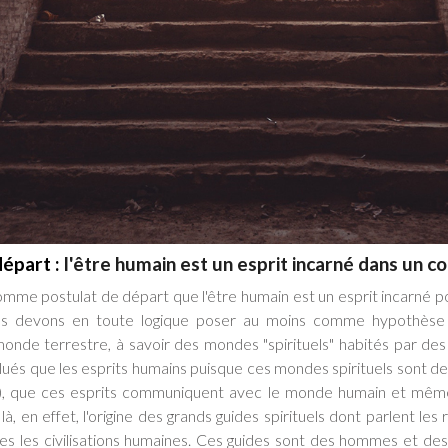
départ :
l'être humain est un esprit incarné dans un c
mme postulat de départ que l'être humain est un esprit incarné 
us devons en toute logique poser au moins comme hypothèse qu
nde terrestre, à savoir des mondes "spirituels" habités par des 
olués que les esprits humains puisque ces mondes spirituels sont 
, que ces esprits communiquent avec le monde humain et même q
là, en effet, l'origine des grands guides spirituels dont parlent les r
tes les civilisations humaines. Ces guides sont des hommes et de