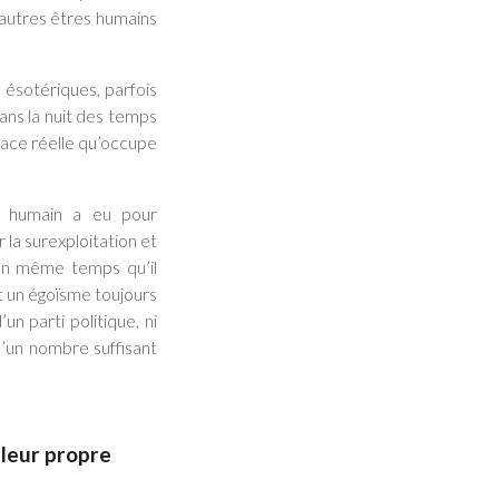
s autres êtres humains
 ésotériques, parfois
dans la nuit des temps
place réelle qu’occupe
re humain a eu pour
la surexploitation et
 En même temps qu’il
it un égoïsme toujours
n parti politique, ni
u’un nombre suffisant
 leur propre