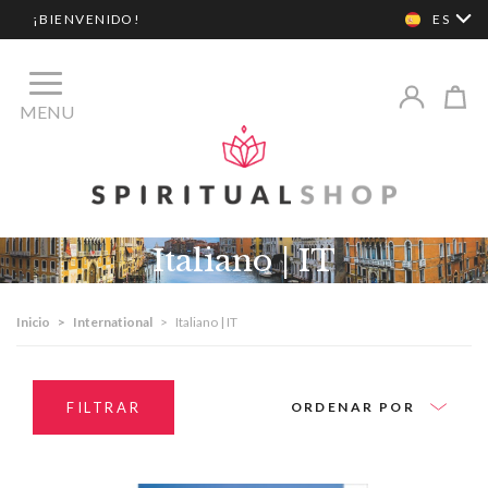
¡BIENVENIDO!
ES
MENU
Italiano | IT
Inicio
>
International
>
Italiano | IT
FILTRAR
ORDENAR POR