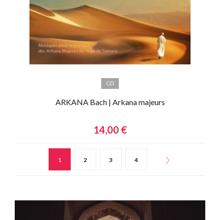
CD
ARKANA Bach | Arkana majeurs
14,00 €
1
2
3
4