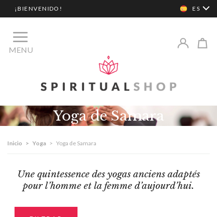
¡BIENVENIDO!
ES
MENU
Yoga de Samara
Inicio
>
Yoga
>
Yoga de Samara
Une quintessence des yogas anciens adaptés
pour l’homme et la femme d’aujourd’hui.