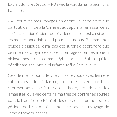
Extrait du livret (et du MP3 avec la voix du narrateur, Idris
Lahore) :
« Au cours de mes voyages en orient, j'ai découvert que
partout, de l'Inde à la Chine et au Japon, la renaissance et
la réincarnation étaient des évidences. Il en est ainsi pour
les moines bouddhistes et pour les hindous. Pendant mes
études classiques, je n'ai pas été surpris d'apprendre que
ces mêmes croyances étaient partagées par les anciens
philosophes grecs comme Pythagore ou Platon, qui les
décrit dans son livre le plus fameux "La République".
C'est le même point de vue qui est évoqué avec les néo-
kabbalistes du judaïsme, comme avec certains
représentants particuliers de l'islam, les druses, les
ismaélites, ou avec certains maîtres de confréries soufies
dans la tradition de Rûmî et des derviches tourneurs. Les
yésides de l'Irak ont également ce savoir du voyage de
l'âme à travers les vies.