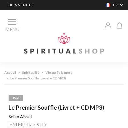
BIENVENUE !
FR
MENU
Accueil
>
Spiritualité
>
Vie après la mort
>
Le Premier Souffle (Livret + CD MP3)
LIVRE
Le Premier Souffle (Livret + CD MP3)
Selim Aïssel
IMA-LIVRE-Livret Souffle