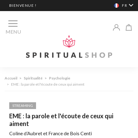
BIENVENUE !
FR
MENU
Accueil
>
Spiritualité
>
Psychologie
>
EME : la parole et l'écoute de ceux qui aiment
STREAMING
EME : la parole et l'écoute de ceux qui
aiment
Coline d’Aubret et France de Bois Centi