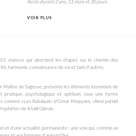
Accès durant 2 ans, 11 mois et 30 jours
VOIR PLUS
101 stances qui abordent les étapes sur le chemin des
ité, harmonie, connaissance de soi et tant d’autres.
un Maître de Sagesse, présente les éléments essentiels de
 pratique, psychologique et spirituel, sous une forme
ques comme «Les Rubaïyat» d'Omar Khayyam, «Ainsi parlait
rophète» de Khalil Gibran.
l et d’une actualité permanente : une voix qui, comme un
mes et aux femmes d’aujourd’hui.