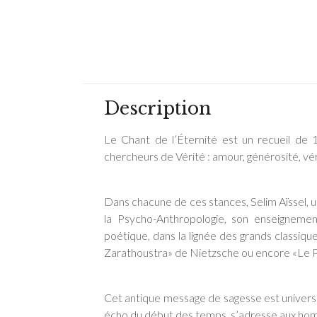
Description
Le Chant de l’Éternité est un recueil de 
chercheurs de Vérité : amour, générosité, vér
Dans chacune de ces stances, Selim Aïssel, 
la Psycho-Anthropologie, son enseignement
poétique, dans la lignée des grands classi
Zarathoustra» de Nietzsche ou encore «Le P
Cet antique message de sagesse est universe
écho du début des temps, s’adresse aux hom