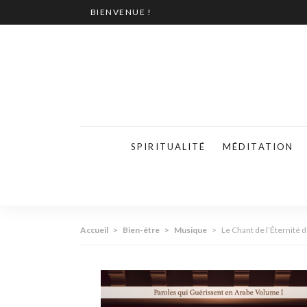
BIENVENUE !
SPIRITUALITÉ
MÉDITATION
Accueil
>
Bien-être
>
Musique
>
Le Chant de l’Éternité d