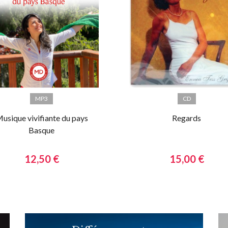
MP3
CD
usique vivifiante du pays
Regards
Basque
12,50 €
15,00 €