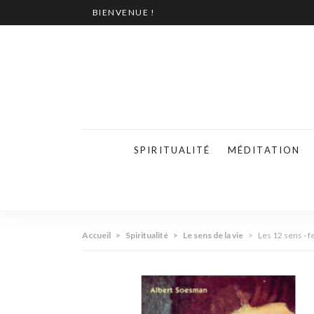
BIENVENUE !
SPIRITUALITÉ
MÉDITATION
Accueil
>
Spiritualité
>
Le sens de la vie
>
Les 12 sens - 