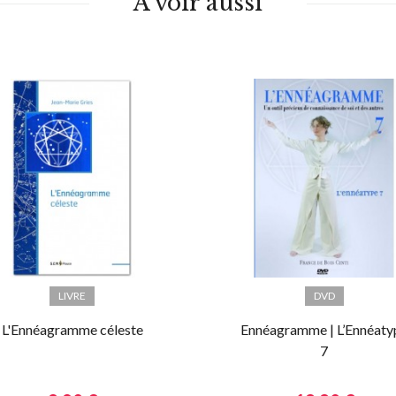
À voir aussi
LIVRE
DVD
L'Ennéagramme céleste
Ennéagramme | L’Ennéaty
7