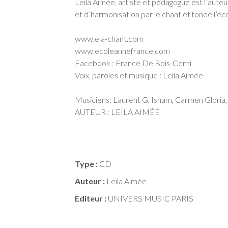
Leïla Aimée, artiste et pédagogue est l’aute
et d’harmonisation par le chant et fondé l’éc
www.ela-chant.com
www.ecoleannefrance.com
Facebook : France De Bois-Centi
Voix, paroles et musique : Leïla Aimée
Musiciens: Laurent G, Isham, Carmen Gloria, 
AUTEUR : LEÏLA AIMÉE
Type :
CD
Auteur :
Leïla Aimée
Editeur :
UNIVERS MUSIC PARIS