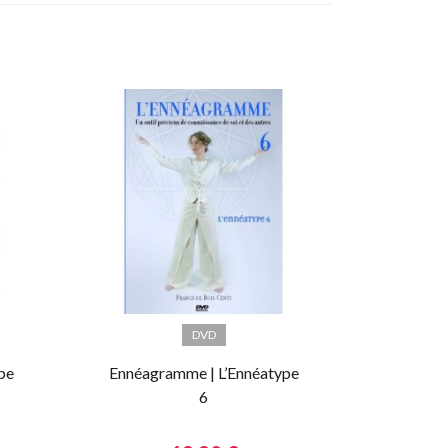
DVD
pe
Ennéagramme | L’Ennéatype
6