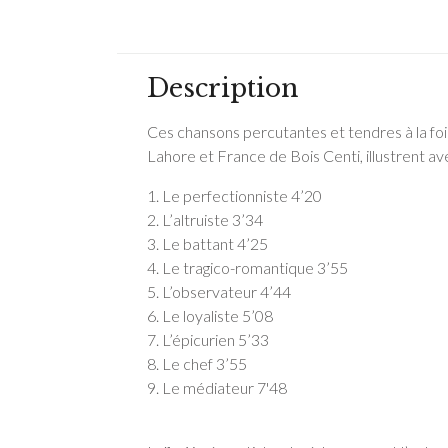
Description
Ces chansons percutantes et tendres à la fo
Lahore et France de Bois Centi, illustrent a
1. Le perfectionniste 4’20
2. L’altruiste 3’34
3. Le battant 4’25
4. Le tragico-romantique 3’55
5. L’observateur 4’44
6. Le loyaliste 5’08
7. L’épicurien 5’33
8. Le chef 3’55
9. Le médiateur 7'48