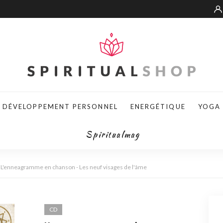
DÉVELOPPEMENT PERSONNEL
ENERGÉTIQUE
YOGA
Spiritualmag
L'enneagramme en chanson - Les neuf visages de l'âme
CD