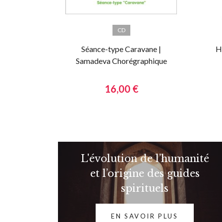
CD
Séance-type Caravane |
H
Samadeva Chorégraphique
16,00 €
L'évolution de l’humanité
et l’origine des guides
spirituels
EN SAVOIR PLUS