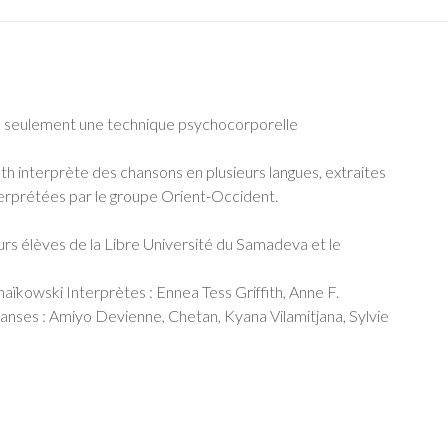
n seulement une technique psychocorporelle
th interprète des chansons en plusieurs langues, extraites
terprétées par le groupe Orient-Occident.
urs élèves de la Libre Université du Samadeva et le
haïkowski Interprètes : Ennea Tess Griffith, Anne F.
Danses : Amiyo Devienne, Chetan, Kyana Vilamitjana, Sylvie