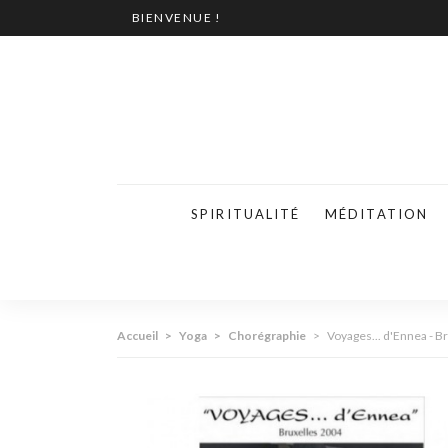
BIENVENUE !
SPIRITUALITÉ
MÉDITATION
Accueil
>
Yoga
>
Chorégraphie
>
Voyages... d'Ennea - B