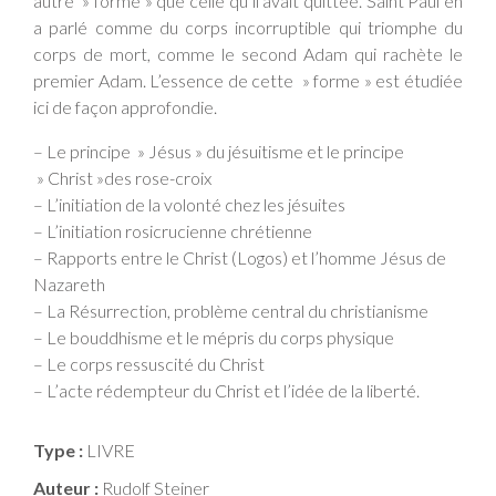
autre » forme » que celle qu’il avait quittée. Saint Paul en
a parlé comme du corps incorruptible qui triomphe du
corps de mort, comme le second Adam qui rachète le
premier Adam. L’essence de cette » forme » est étudiée
ici de façon approfondie.
– Le principe » Jésus » du jésuitisme et le principe
» Christ »des rose-croix
– L’initiation de la volonté chez les jésuites
– L’initiation rosicrucienne chrétienne
– Rapports entre le Christ (Logos) et l’homme Jésus de
Nazareth
– La Résurrection, problème central du christianisme
– Le bouddhisme et le mépris du corps physique
– Le corps ressuscité du Christ
– L’acte rédempteur du Christ et l’idée de la liberté.
Type :
LIVRE
Auteur :
Rudolf Steiner