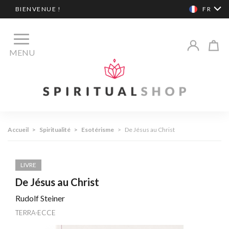
BIENVENUE !
FR
MENU
Accueil
>
Spiritualité
>
Esotérisme
>
De Jésus au Christ
LIVRE
De Jésus au Christ
Rudolf Steiner
TERRA-ECCE